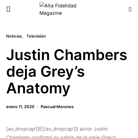
Noticias
Televisión
Justin Chambers
deja Grey’s
Anatomy
enero 11, 2020
Pascual Morones
[av_dropcap1]E[/av_dropcap1]l actor Justin
Chambers confirmó su salida de la serie
Grey’s