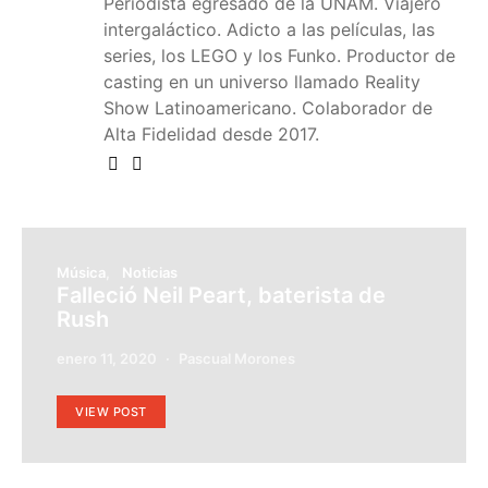
Periodista egresado de la UNAM. Viajero
intergaláctico. Adicto a las películas, las
series, los LEGO y los Funko. Productor de
casting en un universo llamado Reality
Show Latinoamericano. Colaborador de
Alta Fidelidad desde 2017.
Música
Noticias
Falleció Neil Peart, baterista de
Rush
enero 11, 2020
Pascual Morones
VIEW POST