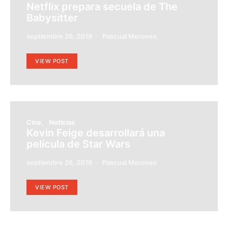
Netflix prepara secuela de The
Babysitter
septiembre 26, 2019
Pascual Morones
VIEW POST
Cine
Noticias
Kevin Feige desarrollará una
película de Star Wars
septiembre 26, 2019
Pascual Morones
VIEW POST