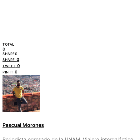
TOTAL
0
SHARES
0
SHARE
0
TWEET
0
PIN IT
Pascual Morones
Periodista egresado de la UNAM. Viajero intergaláctico.