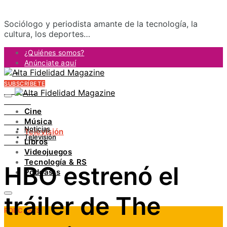
Sociólogo y periodista amante de la tecnología, la
cultura, los deportes…
¿Quiénes somos?
Anúnciate aquí
Contacto
SUBSCRÍBETE
FACEBOOK
TWITTER
Cine
INSTAGRAM
Música
PINTEREST
Noticias
Televisión
YOUTUBE
Televisión
Libros
LINKEDIN
Videojuegos
Tecnología & RS
HBO estrenó el
Podcasts
tráiler de The
PODCASTS