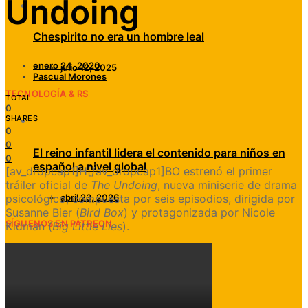
Undoing
Chespirito no era un hombre leal
enero 24, 2020
julio 12, 2025
Pascual Morones
TECNOLOGÍA & RS
TOTAL
0
SHARES
0
0
El reino infantil lidera el contenido para niños en
0
español a nivel global
[av_dropcap1]H[/av_dropcap1]BO estrenó el primer
tráiler oficial de
The Undoing
, nueva miniserie de drama
psicológico, compuesta por seis episodios, dirigida por
abril 23, 2026
Susanne Bier (
Bird Box
) y protagonizada por Nicole
SÍGUENOS EN PATREON
Kidman (
Big Little Lies
).