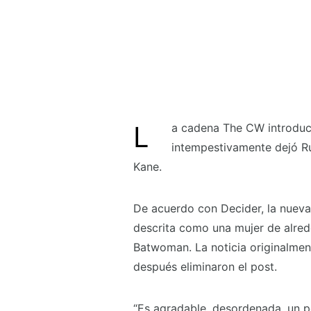
La cadena The CW introducirá a un nuevo personaje para cubrir el hueco que
intempestivamente dejó Ru
Kane.
De acuerdo con Decider, la nueva
descrita como una mujer de alred
Batwoman. La noticia originalmen
después eliminaron el post.
“Es agradable, desordenada, un 