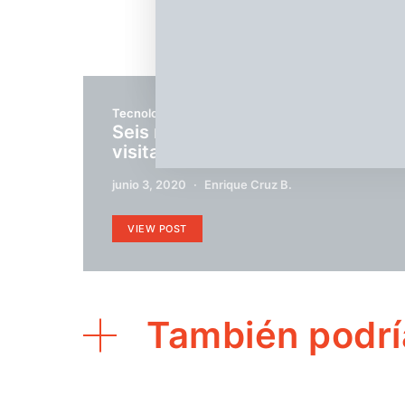
Tecnología & RS
Seis museos virtuales para
visitar desde casa
junio 3, 2020
Enrique Cruz B.
VIEW POST
También podrí