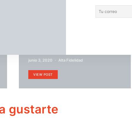
las formas en que
Noticias
Televisión
Renuevan The Capture para una
segunda temporada
junio 3, 2020
Alta Fidelidad
VIEW POST
a gustarte