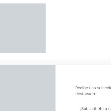
TWEET
Recibe una selecc
destacado.
Visita nuestra pág
¡Subscríbete a n
n de la revista Alta Fidelidad.