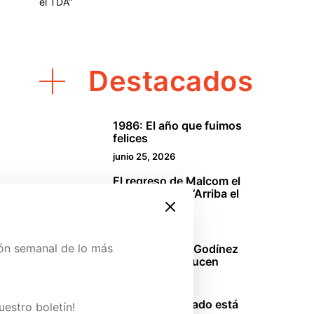
el TDA”
Destacados
1986: El año que fuimos
1
felices
junio 25, 2026
El regreso de Malcom el
2
de en medio o “Arriba el
TDA”
abril 18, 2026
ión semanal de lo más
La oficina: Los Godínez
3
mexicanos se lucen
marzo 29, 2026
ina de Patreon y conoce
Sinners: El pecado está
uestro boletín!
4