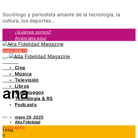
Sociólogo y periodista amante de la tecnología, la
cultura, los deportes…
¿Quiénes somos?
Anúnciate aquí
Contacto
SUBSCRÍBETE
FACEBOOK
TWITTER
Cine
INSTAGRAM
Música
PINTEREST
Televisión
YOUTUBE
Libros
ana
LINKEDIN
Videojuegos
Tecnología & RS
Podcasts
mayo 29, 2025
Alta Fidelidad
PODCASTS
TOTAL
0