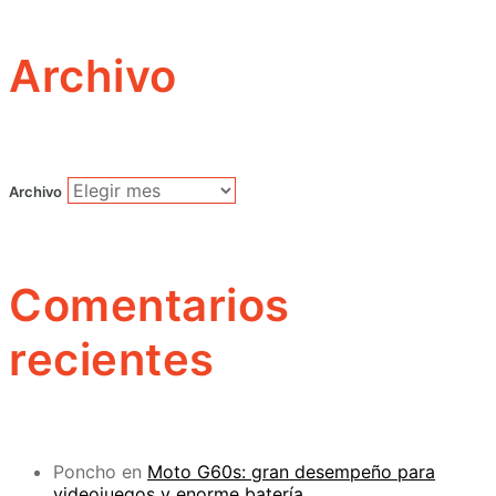
Archivo
Archivo
Comentarios
recientes
Poncho
en
Moto G60s: gran desempeño para
videojuegos y enorme batería