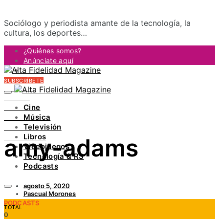
Sociólogo y periodista amante de la tecnología, la
cultura, los deportes…
¿Quiénes somos?
Anúnciate aquí
Contacto
SUBSCRÍBETE
FACEBOOK
TWITTER
Cine
INSTAGRAM
Música
PINTEREST
Televisión
YOUTUBE
Libros
amy-adams
LINKEDIN
Videojuegos
Tecnología & RS
Podcasts
agosto 5, 2020
Pascual Morones
PODCASTS
TOTAL
0