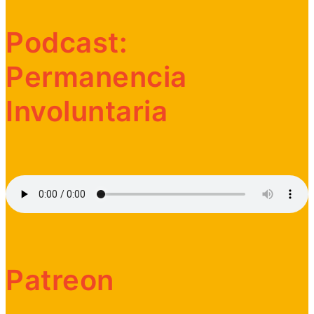
Podcast:
Permanencia
Involuntaria
Patreon