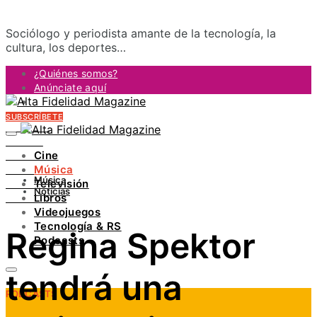
Sociólogo y periodista amante de la tecnología, la
cultura, los deportes…
¿Quiénes somos?
Anúnciate aquí
Contacto
SUBSCRÍBETE
FACEBOOK
TWITTER
Cine
INSTAGRAM
Música
PINTEREST
Música
Televisión
YOUTUBE
Noticias
Libros
LINKEDIN
Videojuegos
Tecnología & RS
Regina Spektor
Podcasts
tendrá una
PODCASTS