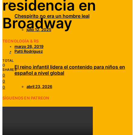
residencia en
Chespirito no era un hombre leal
Broadway
julio 12, 2025
TECNOLOGÍA & RS
marzo 26, 2019
Patti Rodríguez
TOTAL
0
El reino infantil lidera el contenido para niños en
SHARES
español a nivel global
0
0
abril 23, 2026
0
SÍGUENOS EN PATREON