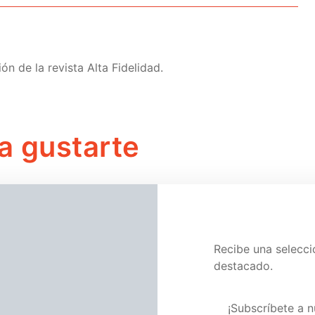
n de la revista Alta Fidelidad.
a gustarte
ne
Edición Digital
Videojuegos
año que fuimos felices
La granja de Zenón llega a
Recibe una selecc
Roblox
elidad
junio 25, 2026
destacado.
Alta Fidelidad
mayo 25, 2026
Visita nuestra pág
¡Subscríbete a n