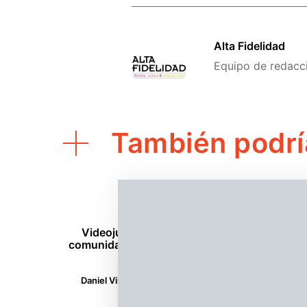
Alta Fidelidad
Equipo de redacció
También podrí
Videojuegos
Ci
Videojuegos, academia y
1986: El 
comunidad: el papel de DIGRA
Mx
Alta Fid
Daniel Villamil
agosto 1, 2026