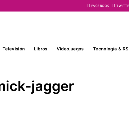
o
FACEBOOK
TWITT
Televisión
Libros
Videojuegos
Tecnología & RS
ick-jagger