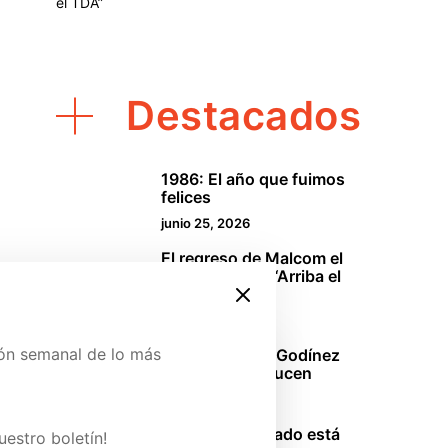
el TDA”
Destacados
1986: El año que fuimos
1
felices
junio 25, 2026
El regreso de Malcom el
2
de en medio o “Arriba el
TDA”
abril 18, 2026
ión semanal de lo más
La oficina: Los Godínez
3
mexicanos se lucen
marzo 29, 2026
ina de Patreon y conoce
Sinners: El pecado está
uestro boletín!
4