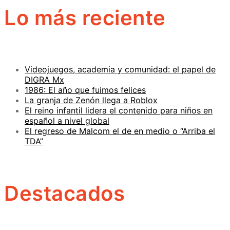
Lo más reciente
Videojuegos, academia y comunidad: el papel de
DIGRA Mx
1986: El año que fuimos felices
La granja de Zenón llega a Roblox
El reino infantil lidera el contenido para niños en
español a nivel global
El regreso de Malcom el de en medio o “Arriba el
TDA”
Destacados