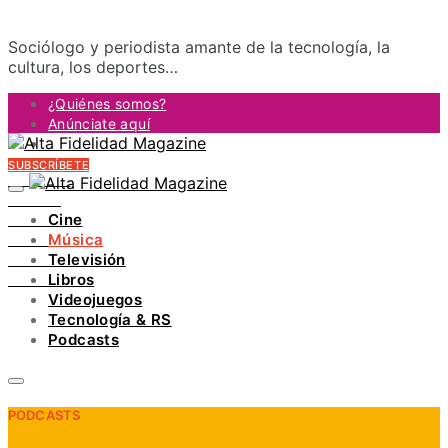
Sociólogo y periodista amante de la tecnología, la
cultura, los deportes…
¿Quiénes somos?
Anúnciate aquí
Contacto
SUBSCRÍBETE
FACEBOOK
TWITTER
Cine
INSTAGRAM
Música
PINTEREST
Televisión
YOUTUBE
Libros
LINKEDIN
Videojuegos
Tecnología & RS
Podcasts
PODCASTS