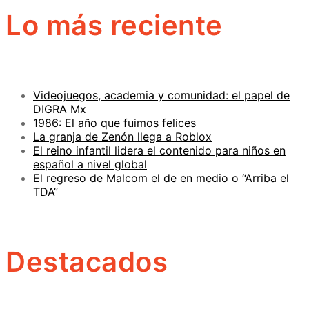
Lo más reciente
Videojuegos, academia y comunidad: el papel de
DIGRA Mx
1986: El año que fuimos felices
La granja de Zenón llega a Roblox
El reino infantil lidera el contenido para niños en
español a nivel global
El regreso de Malcom el de en medio o “Arriba el
TDA”
Destacados