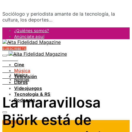
Sociólogo y periodista amante de la tecnología, la
cultura, los deportes…
¿Quiénes somos?
Anúnciate aquí
Contacto
SUBSCRÍBETE
FACEBOOK
TWITTER
Cine
INSTAGRAM
Música
PINTEREST
Música
Televisión
YOUTUBE
Noticias
Libros
LINKEDIN
Videojuegos
Tecnología & RS
La maravillosa
Podcasts
Björk está de
PODCASTS