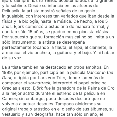
Björk siempre nos ha tenido acostumbrados a lo grande
y lo sublime. Desde su infancia en las afueras de
Reikiavik, la artista mostró señales de un genio
inigualable, con intereses tan variados que iban desde la
física y la biología, hasta la música. De hecho, a los 5
años, Björk comenzó a estudiarla de manera formal, y
con tan sólo 15 años, se graduó como pianista clásica.
Por supuesto que su formación musical no se limita a un
sólo instrumento: la artista se desempeña
perfectamente tocando la flauta, el arpa, el clarinete, la
armónica, el violonchelo, la guitarra y el bajo. Y ni hablar
de su voz:
La artista también ha destacado en otros ámbitos. En
1999, por ejemplo, participó en la película
Dancer in the
Dark,
dirigida por Lars von Trier, donde además de
componer el
soundtrack,
interpretó el papel principal.
Gracias a esto, Björk fue la ganadora de la Palma de Oro
a la mejor actriz durante el estreno de la película en
Cannes; sin embargo, poco después declaró que no
volvería a actuar después. Tampoco olvidemos su
original trabajo artístico en el diseño de sus álbumes, su
vestuario y su videografía: hace tan sólo un año, el