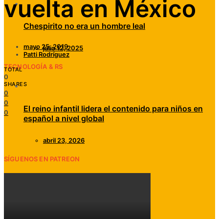
vuelta en México
Chespirito no era un hombre leal
mayo 25, 2019
julio 12, 2025
Patti Rodríguez
TECNOLOGÍA & RS
TOTAL
0
SHARES
0
0
El reino infantil lidera el contenido para niños en
0
español a nivel global
abril 23, 2026
SÍGUENOS EN PATREON