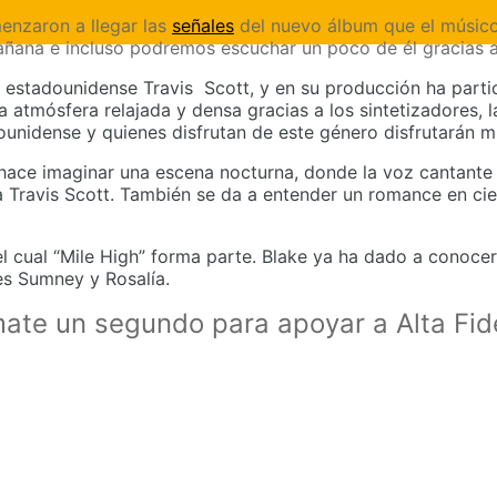
enzaron a llegar las
señales
del nuevo álbum que el músico
mañana e incluso podremos escuchar un poco de él gracias 
 estadounidense Travis Scott, y en su producción ha parti
 atmósfera relajada y densa gracias a los sintetizadores, la
ounidense y quienes disfrutan de este género disfrutarán m
 hace imaginar una escena nocturna, donde la voz cantante r
 Travis Scott. También se da a entender un romance en cie
 cual “Mile High” forma parte. Blake ya ha dado a conocer
es Sumney y Rosalía.
mate un segundo para apoyar a Alta Fi