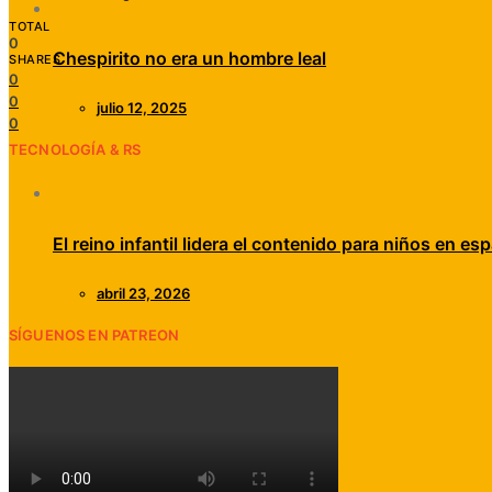
TOTAL
0
Chespirito no era un hombre leal
SHARES
0
0
julio 12, 2025
0
TECNOLOGÍA & RS
El reino infantil lidera el contenido para niños en esp
abril 23, 2026
SÍGUENOS EN PATREON