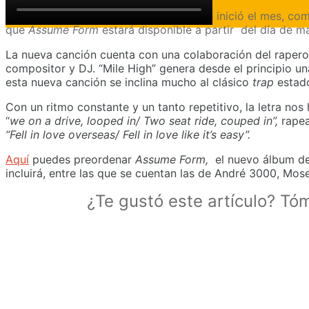
[av_dropcap1]D[/av_dropcap1]esde que inició el mes, com
que
Assume Form
estará disponible a partir del día de 
La nueva canción cuenta con una colaboración del rapero
compositor y DJ. “Mile High” genera desde el principio una
esta nueva canción se inclina mucho al clásico
trap
estad
Con un ritmo constante y un tanto repetitivo, la letra nos
“
we on a drive, looped in/ Two seat ride, couped in”,
rapea
“Fell in love overseas/ Fell in love like it’s easy”.
Aquí
puedes preordenar
Assume Form,
el nuevo álbum del
incluirá, entre las que se cuentan las de André 3000, Mos
¿Te gustó este artículo? Tó