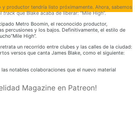
 y productor tendría listo próximamente. Ahora, sabemos
al
track
que Blake acaba de liberar: “Mile High”.
cipado Metro Boomin, el reconocido productor,
s percusiones y los bajos. Definitivamente, el estilo de
ucho”Mile High”.
etrata un recorrido entre clubes y las calles de la ciudad:
rtos versos que canta James Blake, como el siguiente:
 las notables colaboraciones que el nuevo material
delidad Magazine en Patreon!