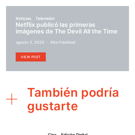
Noticias
Televisión
Netflix publicó las primeras
imágenes de The Devil All the Time
agosto 3, 2020
Alta Fidelidad
VIEW POST
También podría
gustarte
Cine
Edición Digital