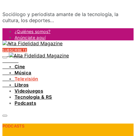
Sociólogo y periodista amante de la tecnología, la
cultura, los deportes…
¿Quiénes somos?
Anúnciate aquí
Contacto
SUBSCRÍBETE
FACEBOOK
TWITTER
Cine
INSTAGRAM
Música
PINTEREST
Televisión
YOUTUBE
Libros
LINKEDIN
Videojuegos
Tecnología & RS
Podcasts
PODCASTS