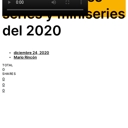
series y miniseries
del 2020
diciembre 24, 2020
Mario Rincón
TOTAL
0
SHARES
0
0
0