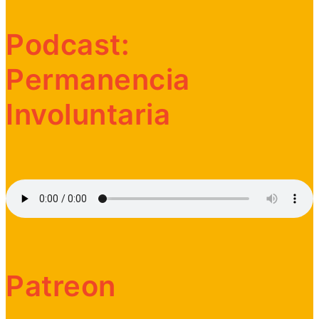
Podcast:
Permanencia
Involuntaria
Patreon