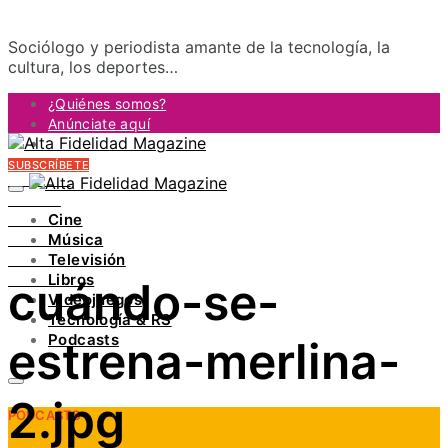
Sociólogo y periodista amante de la tecnología, la
cultura, los deportes…
¿Quiénes somos?
Anúnciate aquí
Contacto
SUBSCRÍBETE
FACEBOOK
TWITTER
Cine
INSTAGRAM
Música
PINTEREST
Televisión
YOUTUBE
Libros
cuándo-se-
LINKEDIN
Videojuegos
Tecnología & RS
Podcasts
estrena-merlina-
2.jpg
PODCASTS