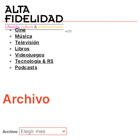
Cine
Música
Televisión
Libros
Videojuegos
Tecnología & RS
Podcasts
Archivo
Archivo