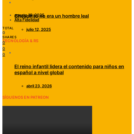
agosto 18, 2025
Chespirito no era un hombre leal
Alta Fidelidad
TOTAL
julio 12, 2025
0
SHARES
TECNOLOGÍA & RS
0
0
0
El reino infantil lidera el contenido para niños en
español a nivel global
abril 23, 2026
SÍGUENOS EN PATREON