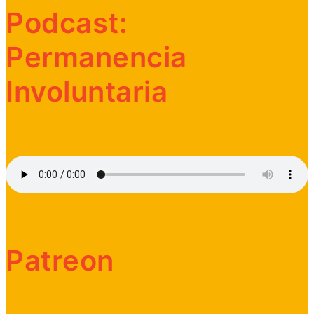
Podcast:
Permanencia
Involuntaria
Patreon