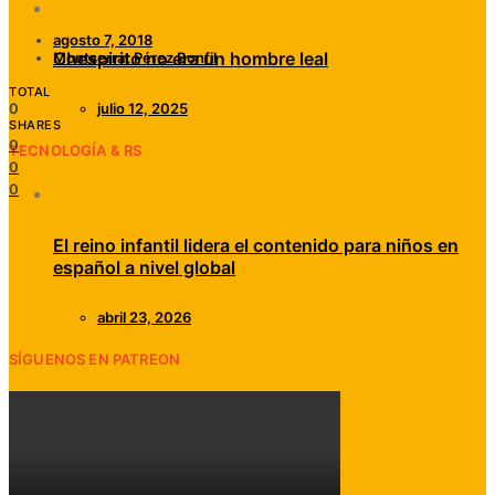
agosto 7, 2018
Chespirito no era un hombre leal
Montserrat Pérez Bonfil
TOTAL
0
julio 12, 2025
SHARES
0
TECNOLOGÍA & RS
0
0
El reino infantil lidera el contenido para niños en
español a nivel global
abril 23, 2026
SÍGUENOS EN PATREON