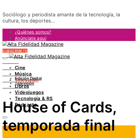
Sociólogo y periodista amante de la tecnología, la
cultura, los deportes…
¿Quiénes somos?
Anúnciate aquí
Contacto
SUBSCRÍBETE
FACEBOOK
TWITTER
Cine
INSTAGRAM
Música
PINTEREST
Edición Digital
Televisión
YOUTUBE
Televisión
Libros
LINKEDIN
Videojuegos
Tecnología & RS
House of Cards,
Podcasts
temporada final
PODCASTS