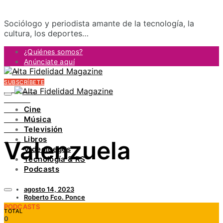
Sociólogo y periodista amante de la tecnología, la
cultura, los deportes…
¿Quiénes somos?
Anúnciate aquí
Contacto
SUBSCRÍBETE
FACEBOOK
TWITTER
Cine
INSTAGRAM
Música
PINTEREST
Televisión
YOUTUBE
Libros
Valenzuela
LINKEDIN
Videojuegos
Tecnología & RS
Podcasts
agosto 14, 2023
Roberto Fco. Ponce
PODCASTS
TOTAL
0