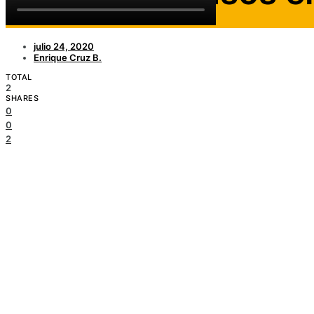
julio 24, 2020
Enrique Cruz B.
TOTAL
2
SHARES
0
0
2