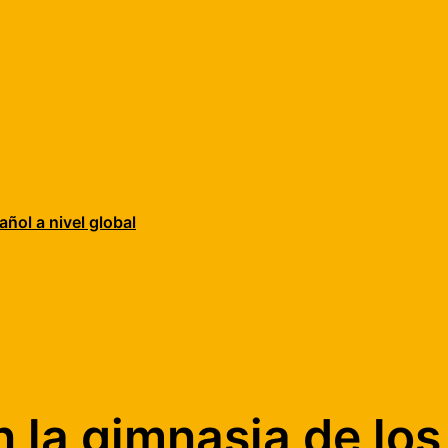
añol a nivel global
n la gimnasia de lo