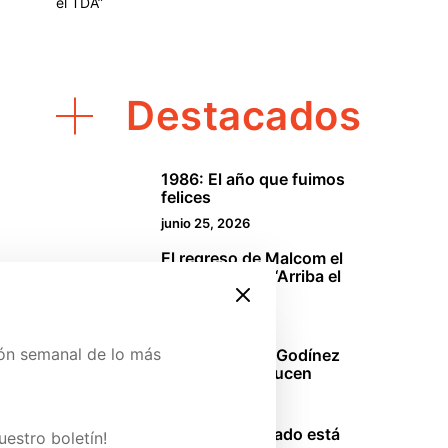
el TDA”
Destacados
1986: El año que fuimos
1
felices
junio 25, 2026
El regreso de Malcom el
2
de en medio o “Arriba el
TDA”
abril 18, 2026
ión semanal de lo más
La oficina: Los Godínez
3
mexicanos se lucen
marzo 29, 2026
ina de Patreon y conoce
Sinners: El pecado está
uestro boletín!
4