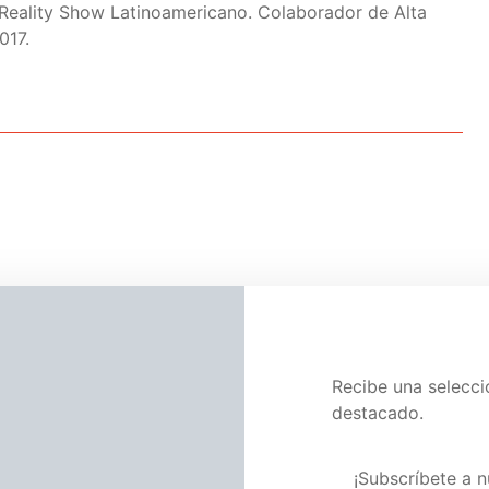
Reality Show Latinoamericano. Colaborador de Alta
017.
Noticias
Televisión
Vuelve en octubre La Casa de
Recibe una selecc
las Flores
destacado.
agosto 15, 2019
Pascual Morones
Visita nuestra pág
¡Subscríbete a n