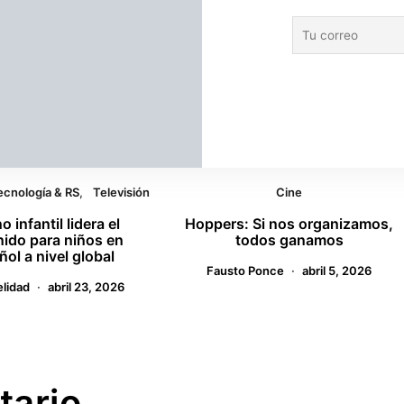
VIEW POST
las formas en que
a gustarte
ecnología & RS
Televisión
Cine
no infantil lidera el
Hoppers: Si nos organizamos,
ido para niños en
todos ganamos
ol a nivel global
Fausto Ponce
abril 5, 2026
elidad
abril 23, 2026
tario