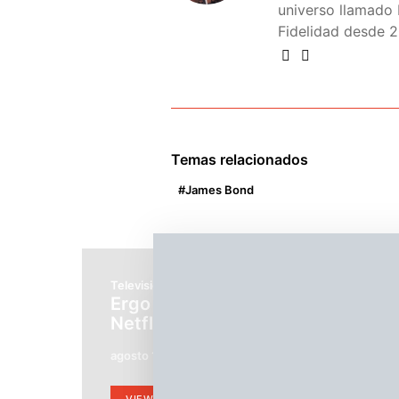
universo llamado 
Fidelidad desde 2
Temas relacionados
James Bond
Televisión
Ergo Proxy: anime filosófico en
Netflix
agosto 14, 2019
Jerónimo Arellano Zandi