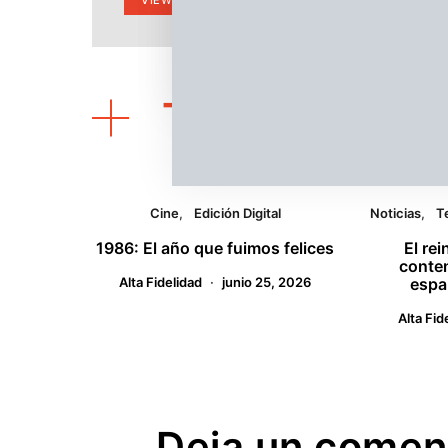
VIEW POST
También podrí
Cine
Edición Digital
Noticias
T
1986: El año que fuimos felices
El rei
conten
Alta Fidelidad
junio 25, 2026
españ
Alta Fid
Deja un comen