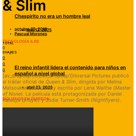
& Slim
Chespirito no era un hombre leal
octubre 25, 2019
julio 12, 2025
Pascual Morones
TECNOLOGÍA & RS
TOTAL
0
SHARES
0
0
El reino infantil lidera el contenido para niños en
0
español a nivel global
[av_dropcap1]U[/av_dropcap1]niversal Pictures publicó
el tráiler oficial de
Queen & Slim
, dirigida por Melina
Matsoukas (
Insecure
) y escrita por Lena Waithe (
Master
abril 23, 2026
of None
). La película está protagonizada por Daniel
SÍGUENOS EN PATREON
Kaluuya (
¡Huye!
) y Jodie Turner-Smith (
Nightflyers
).