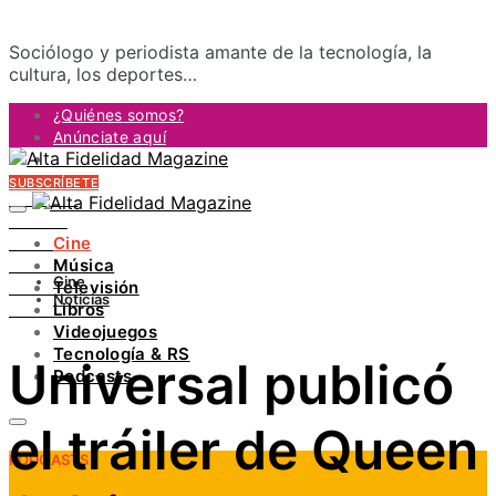
Sociólogo y periodista amante de la tecnología, la
cultura, los deportes…
¿Quiénes somos?
Anúnciate aquí
Contacto
SUBSCRÍBETE
FACEBOOK
TWITTER
Cine
INSTAGRAM
Música
PINTEREST
Cine
Televisión
YOUTUBE
Noticias
Libros
LINKEDIN
Videojuegos
Tecnología & RS
Universal publicó
Podcasts
el tráiler de Queen
PODCASTS