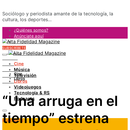
Sociólogo y periodista amante de la tecnología, la
cultura, los deportes…
¿Quiénes somos?
Anúnciate aquí
Contacto
SUBSCRÍBETE
FACEBOOK
TWITTER
Cine
INSTAGRAM
Música
PINTEREST
Cine
Televisión
YOUTUBE
Libros
Libros
LINKEDIN
Videojuegos
Tecnología & RS
“Una arruga en el
Podcasts
tiempo” estrena
PODCASTS