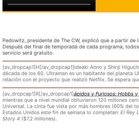
Pedowitz, presidente de The CW, explicó que a partir de 
Después del final de temporada de cada programa, todos l
servicio será gratuito.
[av_dropcap1]H[/av_dropcap1]ideaki Anno y Shinji Higuchi
década de los 60. Ultraman es un habitante del planeta Ult
relación con el proyecto que realizó Netflix. Se espera qu
[av_dropcap1]R[/av_dropcap1]
ápidos y Furiosos: Hobbs 
mientras que a nivel mundial obtuvieron 120 millones cerr
Universal. La cinta fue vista por más hombres (60% del to
Estados Unidos este fin de semana lo completan:
El Rey 
Story 4
($7.2 millones).