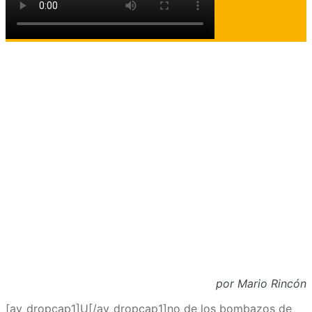
por Mario Rincón
[av_dropcap1]U[/av_dropcap1]no de los bombazos de