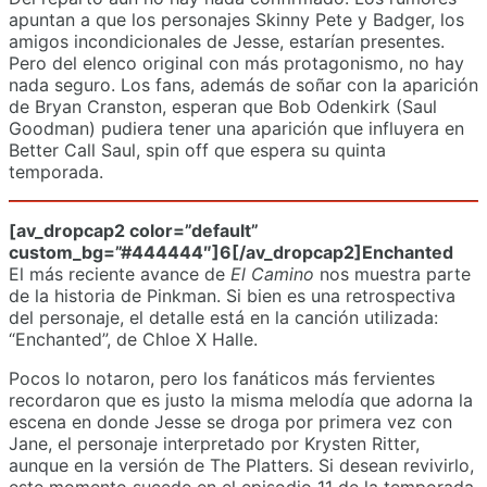
apuntan a que los personajes Skinny Pete y Badger, los
amigos incondicionales de Jesse, estarían presentes.
Pero del elenco original con más protagonismo, no hay
nada seguro. Los fans, además de soñar con la aparición
de Bryan Cranston, esperan que Bob Odenkirk (Saul
Goodman) pudiera tener una aparición que influyera en
Better Call Saul, spin off que espera su quinta
temporada.
[av_dropcap2 color=”default”
custom_bg=”#444444″]6[/av_dropcap2]Enchanted
El más reciente avance de
El Camino
nos muestra parte
de la historia de Pinkman. Si bien es una retrospectiva
del personaje, el detalle está en la canción utilizada:
“Enchanted”, de Chloe X Halle.
Pocos lo notaron, pero los fanáticos más fervientes
recordaron que es justo la misma melodía que adorna la
escena en donde Jesse se droga por primera vez con
Jane, el personaje interpretado por Krysten Ritter,
aunque en la versión de The Platters. Si desean revivirlo,
este momento sucede en el episodio 11 de la temporada