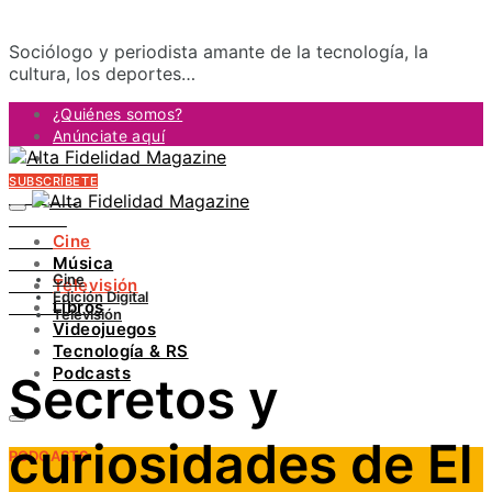
Sociólogo y periodista amante de la tecnología, la
cultura, los deportes…
¿Quiénes somos?
Anúnciate aquí
Contacto
SUBSCRÍBETE
FACEBOOK
TWITTER
Cine
INSTAGRAM
Música
PINTEREST
Cine
Televisión
YOUTUBE
Edición Digital
Libros
LINKEDIN
Televisión
Videojuegos
Tecnología & RS
Podcasts
Secretos y
curiosidades de El
PODCASTS