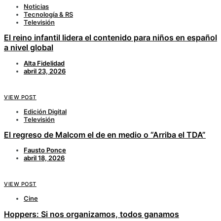
Noticias
Tecnología & RS
Televisión
El reino infantil lidera el contenido para niños en español
a nivel global
Alta Fidelidad
abril 23, 2026
VIEW POST
Edición Digital
Televisión
El regreso de Malcom el de en medio o “Arriba el TDA”
Fausto Ponce
abril 18, 2026
VIEW POST
Cine
Hoppers: Si nos organizamos, todos ganamos