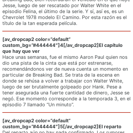
Jesse, luego de ser rescatado por Walter White en el
episodio Felina, el último de la serie. Y sí, así es, es un
Chevrolet 1978 modelo El Camino. Por esta razón es el
título de la tan esperada película.
[av_dropcap2 color=”default”
custom_bg=”#444444″]4[/av_dropcap2]El capítulo
que hay que ver
Hace unas semanas, fue el mismo Aaron Paul quien nos
dio una pista de la cinta que está por estrenarse,
recomendándonos ver de nueva cuenta un momento en
particular de Breaking Bad. Se trata de la escena en
donde se rehúsa a volver a trabajar con Walter White,
luego de ser brutalmente golpeado por Hank. Pese a
tener asegurada una fuerte cantidad de dinero, Jesse se
negó. Ese momento corresponde a la temporada 3, en el
episodio 7 llamado “Un minuto”.
[av_dropcap2 color=”default”
custom_bg=”#444444″]5[/av_dropcap2]El reparto
Del reparto aún no hay nada confirmado. Los rumores