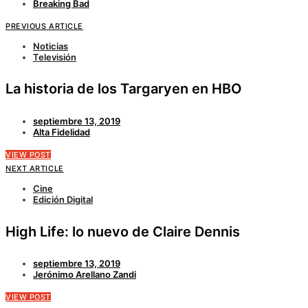
Breaking Bad
PREVIOUS ARTICLE
Noticias
Televisión
La historia de los Targaryen en HBO
septiembre 13, 2019
Alta Fidelidad
VIEW POST
NEXT ARTICLE
Cine
Edición Digital
High Life: lo nuevo de Claire Dennis
septiembre 13, 2019
Jerónimo Arellano Zandi
VIEW POST