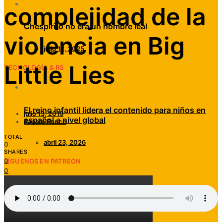
complejidad de la
Chespirito no era un hombre leal
violencia en Big
julio 12, 2025
Little Lies
TECNOLOGÍA & RS
El reino infantil lidera el contenido para niños en
julio 13, 2019
español a nivel global
Fausto Ponce
TOTAL
abril 23, 2026
0
SHARES
0
SÍGUENOS EN PATREON
0
0