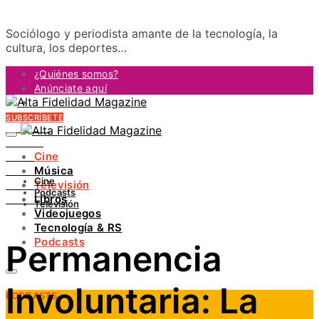
Sociólogo y periodista amante de la tecnología, la
cultura, los deportes…
¿Quiénes somos?
Anúnciate aquí
Contacto
SUBSCRÍBETE
FACEBOOK
TWITTER
Cine
INSTAGRAM
Música
PINTEREST
Cine
Televisión
YOUTUBE
Podcasts
Libros
LINKEDIN
Televisión
Videojuegos
Tecnología & RS
Podcasts
Permanencia
Involuntaria: La
PODCASTS