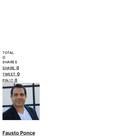
TOTAL
0
SHARES
0
SHARE
0
TWEET
0
PIN IT
Fausto Ponce