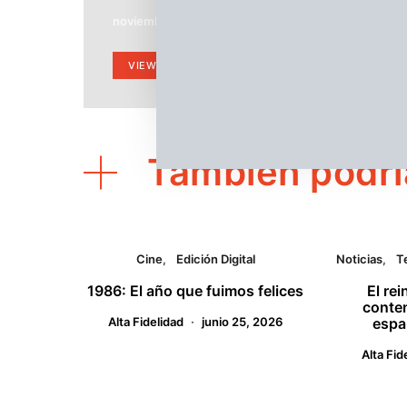
noviembre 11, 2019
Pascual Morones
VIEW POST
También podrí
Cine
Edición Digital
Noticias
T
1986: El año que fuimos felices
El rei
conten
Alta Fidelidad
junio 25, 2026
españ
Alta Fid