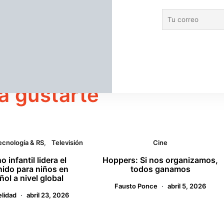
las formas en que
noviembre 12, 2019
Pascual Morones
VIEW POST
a gustarte
ecnología & RS
Televisión
Cine
no infantil lidera el
Hoppers: Si nos organizamos,
ido para niños en
todos ganamos
ol a nivel global
Fausto Ponce
abril 5, 2026
elidad
abril 23, 2026