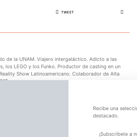
TWEET
do de la UNAM. Viajero intergaláctico. Adicto a las
ies, los LEGO y los Funko. Productor de casting en un
Reality Show Latinoamericano. Colaborador de Alta
017.
Recibe una selecc
destacado.
Cine
Noticias
Televisión
Ricky Gervais conducirá los
Visita nuestra pág
Globos de Oro
¡Subscríbete a n