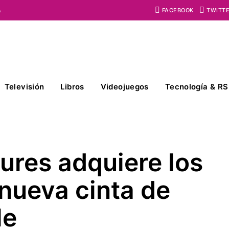
o
FACEBOOK
TWITT
Televisión
Libros
Videojuegos
Tecnología & RS
ures adquiere los
 nueva cinta de
le