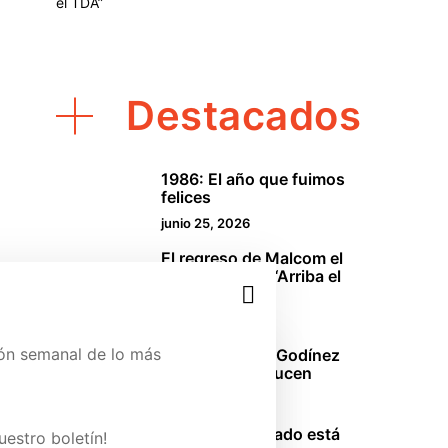
el TDA”
Destacados
1986: El año que fuimos
1
felices
junio 25, 2026
El regreso de Malcom el
2
de en medio o “Arriba el
TDA”
abril 18, 2026
ión semanal de lo más
La oficina: Los Godínez
3
mexicanos se lucen
marzo 29, 2026
ina de Patreon y conoce
Sinners: El pecado está
uestro boletín!
4