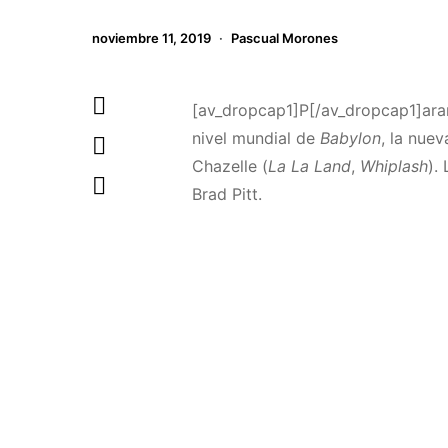
noviembre 11, 2019
Pascual Morones
[av_dropcap1]P[/av_dropcap1]aram
nivel mundial de
Babylon
, la nue
Chazelle (
La La Land
,
Whiplash
).
Brad Pitt.