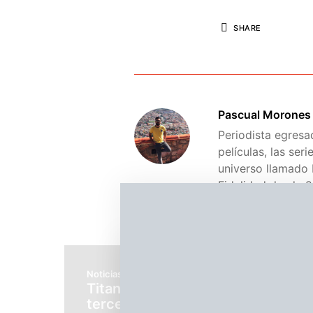
SHARE
Pascual Morones
Periodista egresa
películas, las ser
universo llamado 
Fidelidad desde 2
Noticias
Televisión
Titans es renovada para una
tercera temporada