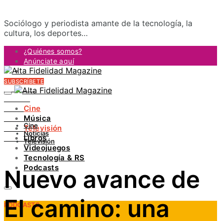
Sociólogo y periodista amante de la tecnología, la
cultura, los deportes…
¿Quiénes somos?
Anúnciate aquí
Contacto
SUBSCRÍBETE
FACEBOOK
TWITTER
Cine
INSTAGRAM
Música
PINTEREST
Cine
Televisión
YOUTUBE
Noticias
Libros
LINKEDIN
Televisión
Videojuegos
Tecnología & RS
Podcasts
Nuevo avance de
El camino: una
PODCASTS