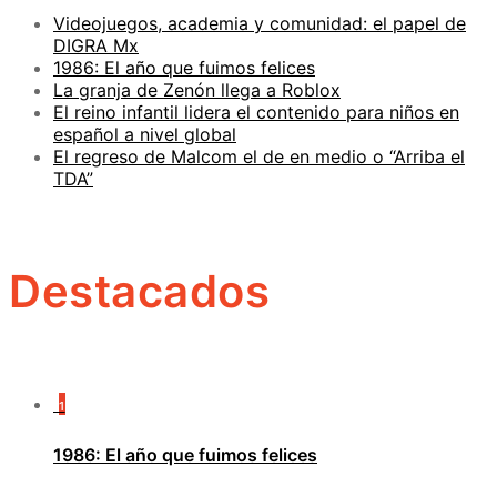
Videojuegos, academia y comunidad: el papel de
DIGRA Mx
1986: El año que fuimos felices
La granja de Zenón llega a Roblox
El reino infantil lidera el contenido para niños en
español a nivel global
El regreso de Malcom el de en medio o “Arriba el
TDA”
Destacados
1
1986: El año que fuimos felices