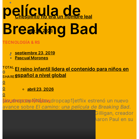
película de
Chespirito no era un hombre leal
Breaking Bad
julio 12, 2025
TECNOLOGÍA & RS
septiembre 23, 2019
Pascual Morones
TOTAL
El reino infantil lidera el contenido para niños en
0
español a nivel global
SHARES
0
0
abril 23, 2026
0
[av_dropcap1]N[/av_dropcap1]etflix estrenó un nuevo
SÍGUENOS EN PATREON
avance sobre
El camino: una película de Breaking Bad
.
La cinta es escrita y dirigida por Vince Gilligan, creador
de
Breaking Bad
, y protagonizada por Aaron Paul en su
papel de Jesse Pinkman.