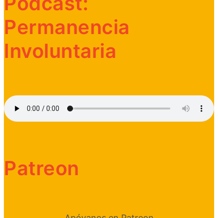
Podcast:
Permanencia
Involuntaria
Patreon
Apóyanos en Patreon