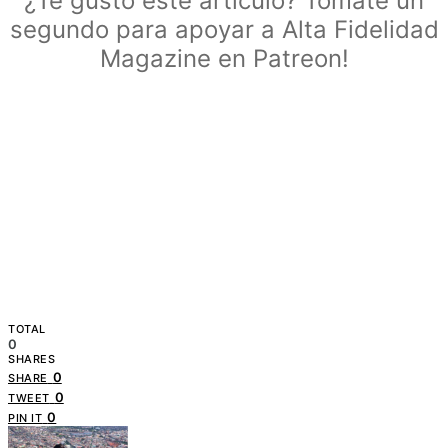
¿Te gustó este artículo? Tómate un
segundo para apoyar a Alta Fidelidad
Magazine en Patreon!
TOTAL
0
SHARES
0
SHARE
0
TWEET
0
PIN IT