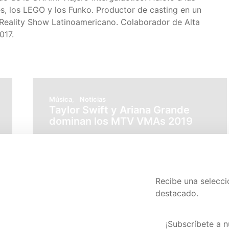
ies, los LEGO y los Funko. Productor de casting en un
Reality Show Latinoamericano. Colaborador de Alta
017.
Música
Noticias
Taylor Swift y Ariana Grande
dominan los MTV VMAs 2019
agosto 27, 2019
Pascual Morones
VIEW POST
Recibe una selecc
destacado.
a gustarte
Visita nuestra pág
¡Subscríbete a n