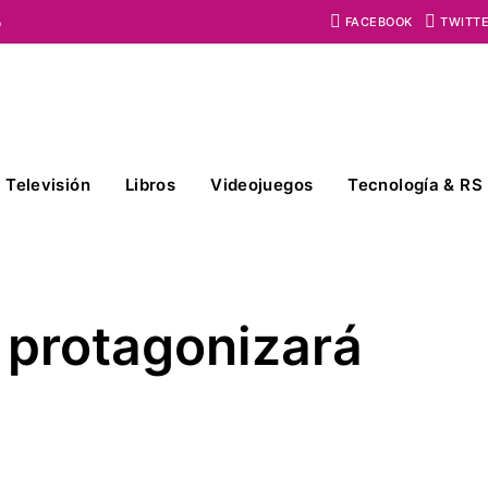
o
FACEBOOK
TWITT
Televisión
Libros
Videojuegos
Tecnología & RS
 protagonizará
g