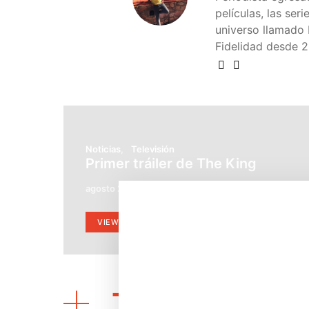
películas, las ser
universo llamado 
Fidelidad desde 2
Noticias
Televisión
Primer tráiler de The King
agosto 27, 2019
Pascual Morones
VIEW POST
También podrí