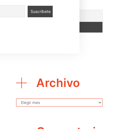
 puedes apoyarnos
aquí
.
Archivo
Archivo