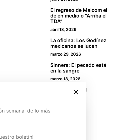
El regreso de Malcom el
2
de en medio o “Arriba el
TDA”
abril 18, 2026
La oficina: Los Godínez
3
mexicanos se lucen
marzo 29, 2026
Sinners: El pecado está
4
en la sangre
marzo 18, 2026
Eleven: Un final
5
innecesario
enero 2, 2026
ión semanal de lo más
Boletín
ina de Patreon y conoce
uestro boletín!