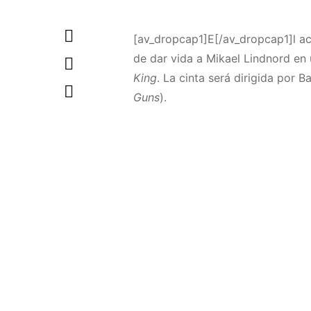
[av_dropcap1]E[/av_dropcap1]l a
de dar vida a Mikael Lindnord en
King
. La cinta será dirigida por
Guns
).