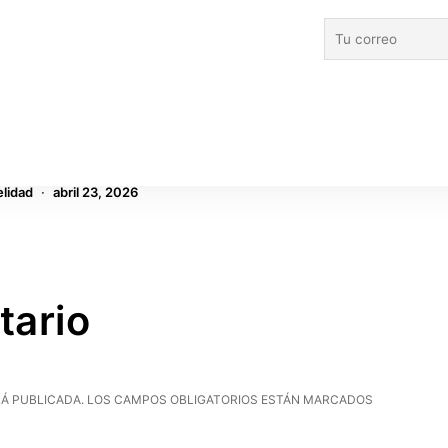
las formas en que
ecnología & RS
Televisión
Cine
no infantil lidera el
Hoppers: Si nos organizamos,
ido para niños en
todos ganamos
ol a nivel global
Fausto Ponce
abril 5, 2026
elidad
abril 23, 2026
tario
Á PUBLICADA.
LOS CAMPOS OBLIGATORIOS ESTÁN MARCADOS