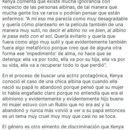
Kenya comenta que existe mucha ignorancia con
respecto de las personas albinas, de tal manera que
mucha gente los ve raros o podrían pensar que están
enfermos: “A mí eso me parecía como muy desagradable
y quería cómo plantearlo en la película también de una
manera muy sutil, no decir
el albino no ve bien
,
al albino
le pasa esto con el sol
. Quería evitarlo y quería que
fuera como algo muy sutil y que evidentemente también
fuera algo metafórico porque creo que de alguna otra
forma ese ‘impedimento’ de alma, no hace que se
detenga: ella va por todo, ella va por su hija, ella va por
su vida, ella va a recuperar todo lo que perdió”.
En el proceso de buscar una actriz protagónica, Kenya
conoció el caso de una chica albina que cuando ella
nació su papá lo abandonó porque pensó que su mujer
lo había engañado claro porque no entendía que era el
albinismo y evidentemente y evidentemente hijo bueno
mi mujer estuvo con un Rubio que no era así y la
abandonó y nunca más volvió a ver a su papá entonces
es un tema muy cruel muy muy que casi no se toca.
El género es otro elmento de discriminación que Kenya