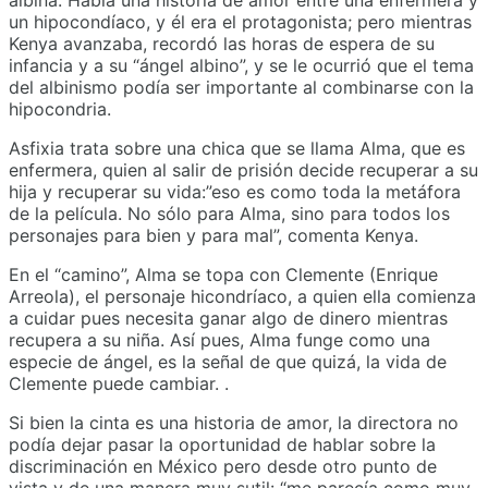
un hipocondíaco, y él era el protagonista; pero mientras
Kenya avanzaba, recordó las horas de espera de su
infancia y a su “ángel albino”, y se le ocurrió que el tema
del albinismo podía ser importante al combinarse con la
hipocondria.
Asfixia trata sobre una chica que se llama Alma, que es
enfermera, quien al salir de prisión decide recuperar a su
hija y recuperar su vida:”eso es como toda la metáfora
de la película. No sólo para Alma, sino para todos los
personajes para bien y para mal”, comenta Kenya.
En el “camino”, Alma se topa con Clemente (Enrique
Arreola), el personaje hicondríaco, a quien ella comienza
a cuidar pues necesita ganar algo de dinero mientras
recupera a su niña. Así pues, Alma funge como una
especie de ángel, es la señal de que quizá, la vida de
Clemente puede cambiar. .
Si bien la cinta es una historia de amor, la directora no
podía dejar pasar la oportunidad de hablar sobre la
discriminación en México pero desde otro punto de
vista y de una manera muy sutil: “me parecía como muy