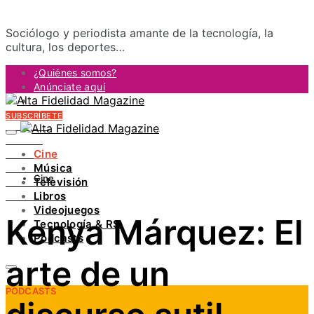
Sociólogo y periodista amante de la tecnología, la
cultura, los deportes…
¿Quiénes somos?
Anúnciate aquí
Contacto
SUBSCRÍBETE
FACEBOOK
TWITTER
Cine
INSTAGRAM
Música
PINTEREST
Cine
Televisión
YOUTUBE
Libros
LINKEDIN
Videojuegos
Kenya Márquez: El
Tecnología & RS
Podcasts
arte de un
PODCASTS