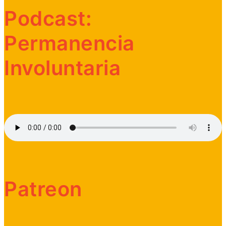
Podcast:
Permanencia
Involuntaria
Patreon