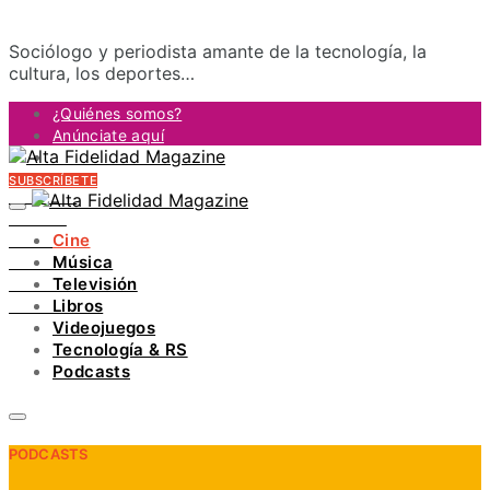
Sociólogo y periodista amante de la tecnología, la
cultura, los deportes…
¿Quiénes somos?
Anúnciate aquí
Contacto
SUBSCRÍBETE
FACEBOOK
TWITTER
Cine
INSTAGRAM
Música
PINTEREST
Televisión
YOUTUBE
Libros
LINKEDIN
Videojuegos
Tecnología & RS
Podcasts
PODCASTS