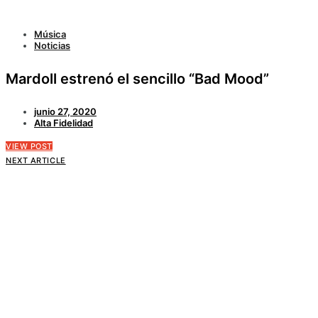
Música
Noticias
Mardoll estrenó el sencillo “Bad Mood”
junio 27, 2020
Alta Fidelidad
VIEW POST
NEXT ARTICLE