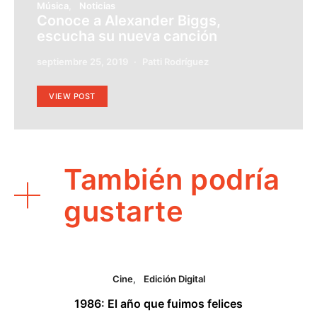
Música
Noticias
Conoce a Alexander Biggs,
escucha su nueva canción
septiembre 25, 2019
Patti Rodríguez
VIEW POST
También podría
gustarte
Cine
Edición Digital
1986: El año que fuimos felices