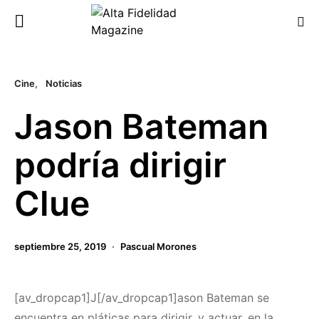
Cine
Noticias
Jason Bateman
podría dirigir
Clue
septiembre 25, 2019
Pascual Morones
[av_dropcap1]J[/av_dropcap1]ason Bateman se
encuentra en pláticas para dirigir, y actuar, en la