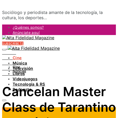
Sociólogo y periodista amante de la tecnología, la
cultura, los deportes…
¿Quiénes somos?
Anúnciate aquí
Contacto
SUBSCRÍBETE
FACEBOOK
TWITTER
Cine
INSTAGRAM
Música
PINTEREST
Cine
Televisión
YOUTUBE
Noticias
Libros
LINKEDIN
Videojuegos
Tecnología & RS
Cancelan Master
Podcasts
Class de Tarantino
PODCASTS