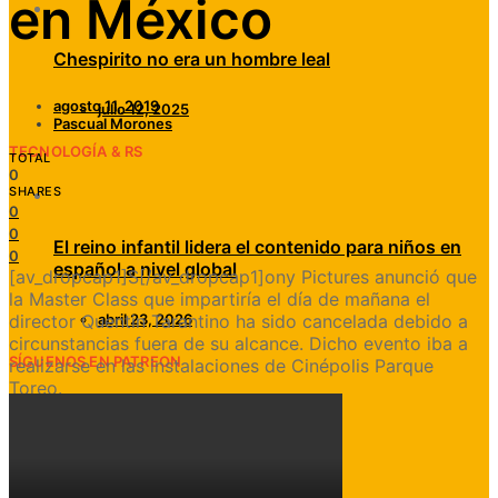
en México
Chespirito no era un hombre leal
agosto 11, 2019
julio 12, 2025
Pascual Morones
TECNOLOGÍA & RS
TOTAL
0
SHARES
0
0
El reino infantil lidera el contenido para niños en
0
español a nivel global
[av_dropcap1]S[/av_dropcap1]ony Pictures anunció que
la Master Class que impartiría el día de mañana el
director Quentin Tarantino ha sido cancelada debido a
abril 23, 2026
circunstancias fuera de su alcance. Dicho evento iba a
SÍGUENOS EN PATREON
realizarse en las instalaciones de Cinépolis Parque
Toreo.