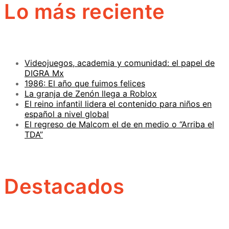
Lo más reciente
Videojuegos, academia y comunidad: el papel de
DIGRA Mx
1986: El año que fuimos felices
La granja de Zenón llega a Roblox
El reino infantil lidera el contenido para niños en
español a nivel global
El regreso de Malcom el de en medio o “Arriba el
TDA”
Destacados