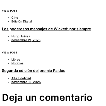
VIEW POST
Cine
Edición Digital
Los poderosos mensajes de Wicked: por siempre
Hugo Juárez
noviembre 21, 2025
VIEW POST
Libros
Noticias
Segunda edición del premio Paidós
Alta Fidelidad
noviembre 15, 2025
Deja un comentario