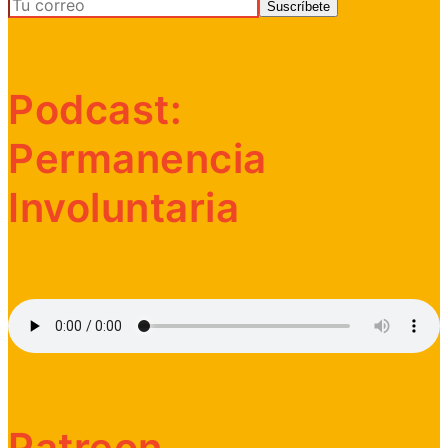
Podcast:
Permanencia
Involuntaria
Patreon