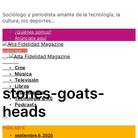
Sociólogo y periodista amante de la tecnología, la
cultura, los deportes…
¿Quiénes somos?
Anúnciate aquí
Contacto
SUBSCRÍBETE
FACEBOOK
TWITTER
Cine
INSTAGRAM
Música
PINTEREST
Televisión
YOUTUBE
Libros
stones-goats-
LINKEDIN
Videojuegos
Tecnología & RS
Podcasts
heads
PODCASTS
septiembre 6, 2020