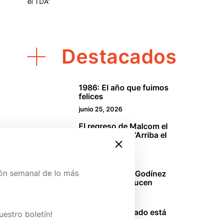
el TDA”
Destacados
1986: El año que fuimos
1
felices
junio 25, 2026
El regreso de Malcom el
2
de en medio o “Arriba el
TDA”
abril 18, 2026
ión semanal de lo más
La oficina: Los Godínez
3
mexicanos se lucen
marzo 29, 2026
ina de Patreon y conoce
Sinners: El pecado está
uestro boletín!
4