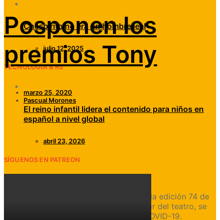
Posponen los
Chespirito no era un hombre leal
premios Tony
julio 12, 2025
TECNOLOGÍA & RS
marzo 25, 2020
Pascual Morones
El reino infantil lidera el contenido para niños en
español a nivel global
abril 23, 2026
SÍGUENOS EN PATREON
El American Theatre Wing anunció que la edición 74 de
los premios Tony, que celebra a lo mejor del teatro, se
pospondrá debido a la pandemia del COVID-19.