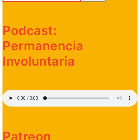
Podcast:
Permanencia
Involuntaria
Patreon