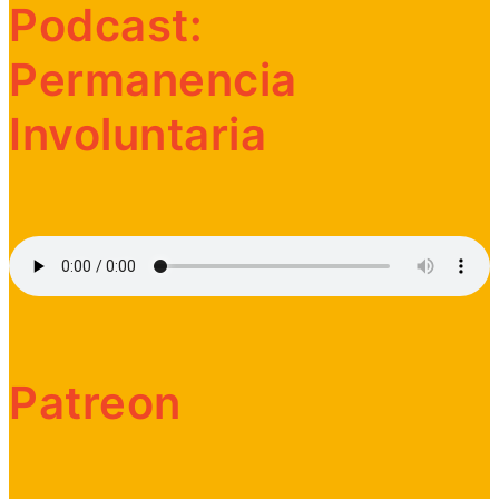
Podcast:
Permanencia
Involuntaria
Patreon