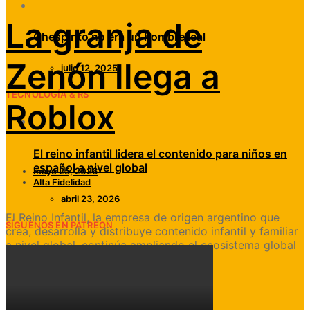
La granja de
Chespirito no era un hombre leal
Zenón llega a
julio 12, 2025
TECNOLOGÍA & RS
Roblox
El reino infantil lidera el contenido para niños en
español a nivel global
mayo 25, 2026
Alta Fidelidad
abril 23, 2026
El Reino Infantil, la empresa de origen argentino que
SÍGUENOS EN PATREON
crea, desarrolla y distribuye contenido infantil y familiar
a nivel global, continúa ampliando el ecosistema global
de su IP, La Granja…
VIEW POST
SHARE