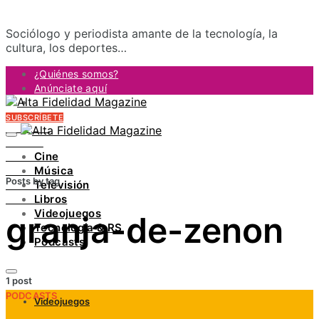
Sociólogo y periodista amante de la tecnología, la
cultura, los deportes…
¿Quiénes somos?
Anúnciate aquí
Contacto
SUBSCRÍBETE
FACEBOOK
TWITTER
Cine
INSTAGRAM
Música
PINTEREST
Posts by tag
Televisión
YOUTUBE
Libros
LINKEDIN
Videojuegos
granja-de-zenon
Tecnología & RS
Podcasts
1 post
PODCASTS
Videojuegos