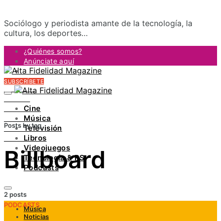
Sociólogo y periodista amante de la tecnología, la
cultura, los deportes…
¿Quiénes somos?
Anúnciate aquí
Contacto
SUBSCRÍBETE
FACEBOOK
TWITTER
Cine
INSTAGRAM
Música
PINTEREST
Posts by tag
Televisión
YOUTUBE
Libros
LINKEDIN
Videojuegos
Billboard
Tecnología & RS
Podcasts
2 posts
PODCASTS
Música
Noticias