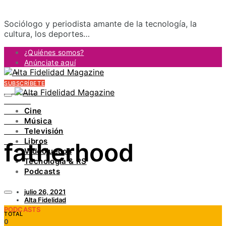
Sociólogo y periodista amante de la tecnología, la
cultura, los deportes…
¿Quiénes somos?
Anúnciate aquí
Contacto
SUBSCRÍBETE
FACEBOOK
TWITTER
Cine
INSTAGRAM
Música
PINTEREST
Televisión
YOUTUBE
Libros
fatherhood
LINKEDIN
Videojuegos
Tecnología & RS
Podcasts
julio 26, 2021
Alta Fidelidad
PODCASTS
TOTAL
0