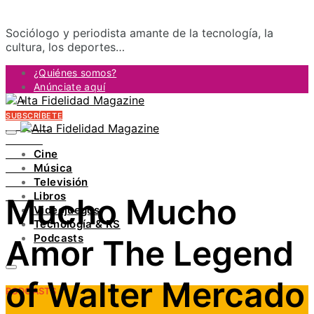
Sociólogo y periodista amante de la tecnología, la
cultura, los deportes…
¿Quiénes somos?
Anúnciate aquí
Contacto
SUBSCRÍBETE
FACEBOOK
TWITTER
Cine
INSTAGRAM
Música
PINTEREST
Televisión
YOUTUBE
Libros
Mucho Mucho
LINKEDIN
Videojuegos
Tecnología & RS
Podcasts
Amor The Legend
of Walter Mercado
PODCASTS