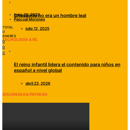
junio 29, 2020
Chespirito no era un hombre leal
Pascual Morones
TOTAL
julio 12, 2025
0
SHARES
TECNOLOGÍA & RS
0
0
0
El reino infantil lidera el contenido para niños en
español a nivel global
abril 23, 2026
SÍGUENOS EN PATREON