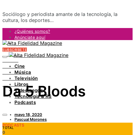
Sociólogo y periodista amante de la tecnología, la
cultura, los deportes…
¿Quiénes somos?
Anúnciate aquí
Contacto
SUBSCRÍBETE
FACEBOOK
TWITTER
Cine
INSTAGRAM
Música
PINTEREST
Televisión
YOUTUBE
Libros
Da 5 Bloods
LINKEDIN
Videojuegos
Tecnología & RS
Podcasts
mayo 18, 2020
Pascual Morones
PODCASTS
TOTAL
0