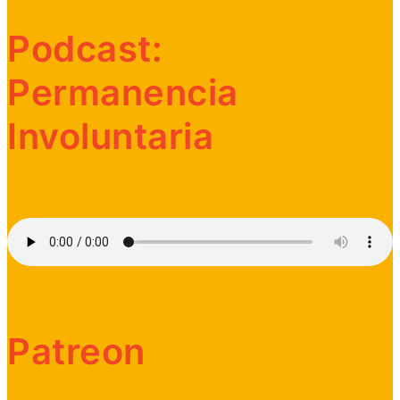
Podcast:
Permanencia
Involuntaria
Patreon