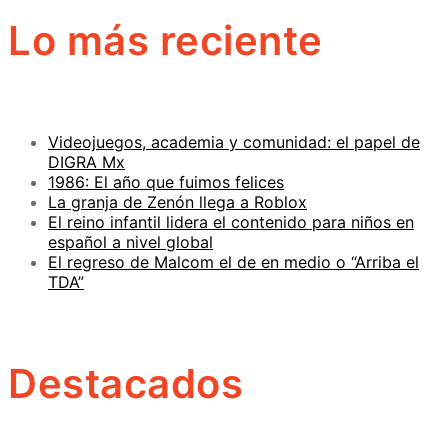
Lo más reciente
Videojuegos, academia y comunidad: el papel de
DIGRA Mx
1986: El año que fuimos felices
La granja de Zenón llega a Roblox
El reino infantil lidera el contenido para niños en
español a nivel global
El regreso de Malcom el de en medio o “Arriba el
TDA”
Destacados