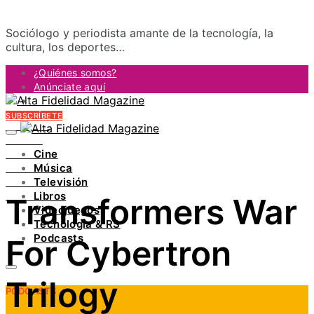
Sociólogo y periodista amante de la tecnología, la
cultura, los deportes…
¿Quiénes somos?
Anúnciate aquí
Contacto
SUBSCRÍBETE
FACEBOOK
TWITTER
Cine
INSTAGRAM
Música
PINTEREST
Televisión
YOUTUBE
Libros
Transformers War
LINKEDIN
Videojuegos
Tecnología & RS
Podcasts
For Cybertron
Trilogy
PODCASTS