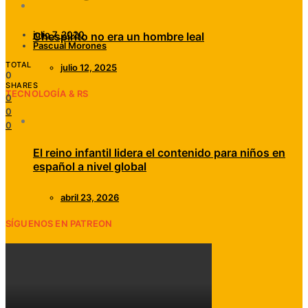
julio 7, 2020
Chespirito no era un hombre leal
Pascual Morones
TOTAL
julio 12, 2025
0
SHARES
TECNOLOGÍA & RS
0
0
0
El reino infantil lidera el contenido para niños en
español a nivel global
abril 23, 2026
SÍGUENOS EN PATREON