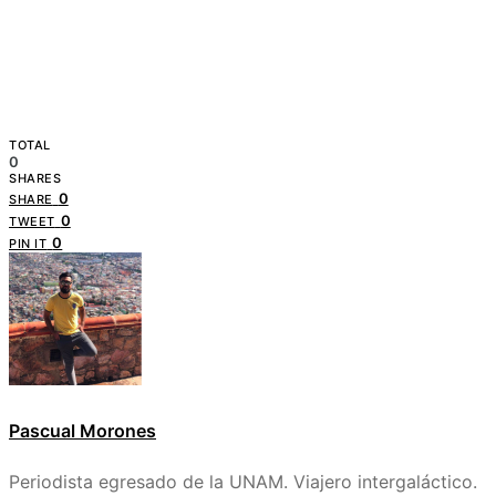
TOTAL
0
SHARES
0
SHARE
0
TWEET
0
PIN IT
Pascual Morones
Periodista egresado de la UNAM. Viajero intergaláctico.