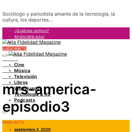
Sociólogo y periodista amante de la tecnología, la
cultura, los deportes…
¿Quiénes somos?
Anúnciate aquí
Contacto
SUBSCRÍBETE
FACEBOOK
TWITTER
Cine
INSTAGRAM
Música
PINTEREST
Televisión
YOUTUBE
Libros
mrs-america-
LINKEDIN
Videojuegos
Tecnología & RS
Podcasts
episodio3
PODCASTS
septiembre 3, 2020