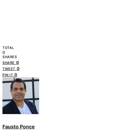
TOTAL
0
SHARES
0
SHARE
0
TWEET
0
PIN IT
Fausto Ponce