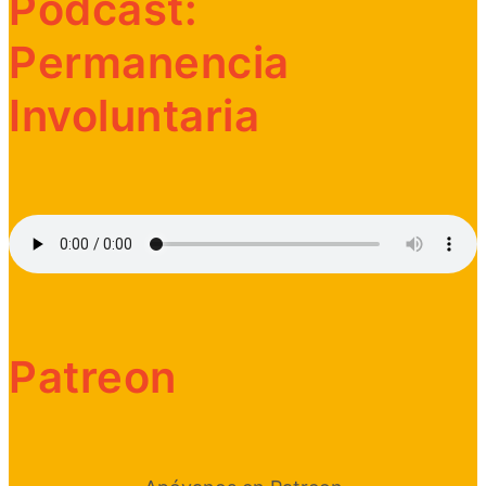
Podcast:
Permanencia
Involuntaria
Patreon