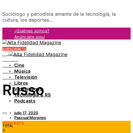
Sociólogo y periodista amante de la tecnología, la
cultura, los deportes…
¿Quiénes somos?
Anúnciate aquí
Contacto
SUBSCRÍBETE
FACEBOOK
TWITTER
Cine
INSTAGRAM
Música
PINTEREST
Televisión
YOUTUBE
Libros
Russo
LINKEDIN
Videojuegos
Tecnología & RS
Podcasts
julio 17, 2020
Pascual Morones
PODCASTS
TOTAL
0