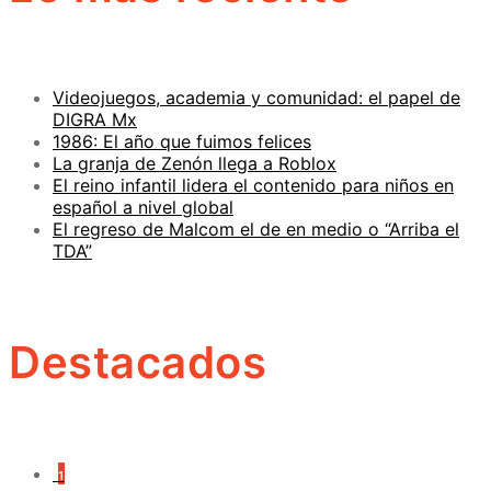
Videojuegos, academia y comunidad: el papel de
DIGRA Mx
1986: El año que fuimos felices
La granja de Zenón llega a Roblox
El reino infantil lidera el contenido para niños en
español a nivel global
El regreso de Malcom el de en medio o “Arriba el
TDA”
Destacados
1