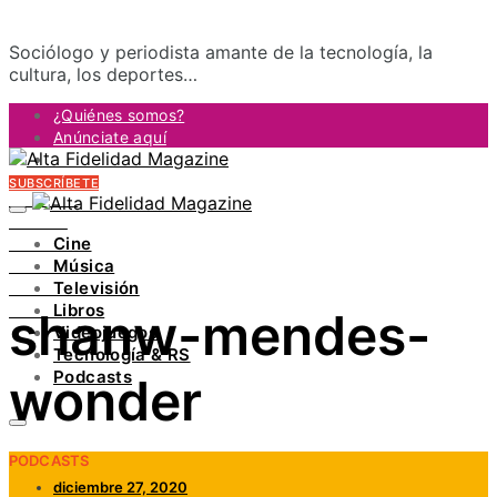
Sociólogo y periodista amante de la tecnología, la
cultura, los deportes…
¿Quiénes somos?
Anúnciate aquí
Contacto
SUBSCRÍBETE
FACEBOOK
TWITTER
Cine
INSTAGRAM
Música
PINTEREST
Televisión
YOUTUBE
Libros
shanw-mendes-
LINKEDIN
Videojuegos
Tecnología & RS
Podcasts
wonder
PODCASTS
diciembre 27, 2020