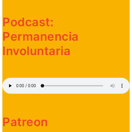
Podcast:
Permanencia
Involuntaria
Patreon