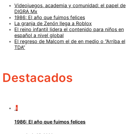
Videojuegos, academia y comunidad: el papel de
DIGRA Mx
1986: El año que fuimos felices
La granja de Zenón llega a Roblox
El reino infantil lidera el contenido para niños en
español a nivel global
El regreso de Malcom el de en medio o “Arriba el
TDA”
Destacados
1
1986: El año que fuimos felices