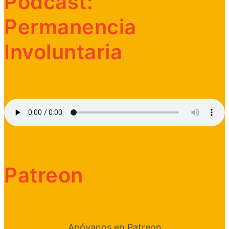
Podcast:
Permanencia
Involuntaria
Patreon
Apóyanos en Patreon