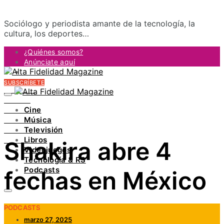
Sociólogo y periodista amante de la tecnología, la
cultura, los deportes…
¿Quiénes somos?
Anúnciate aquí
Contacto
SUBSCRÍBETE
FACEBOOK
TWITTER
Cine
INSTAGRAM
Música
PINTEREST
Televisión
YOUTUBE
Libros
Shakira abre 4
LINKEDIN
Videojuegos
Tecnología & RS
Podcasts
fechas en México
PODCASTS
marzo 27, 2025