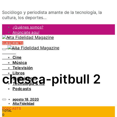
Sociólogo y periodista amante de la tecnología, la
cultura, los deportes…
¿Quiénes somos?
Anúnciate aquí
Contacto
SUBSCRÍBETE
FACEBOOK
TWITTER
Cine
INSTAGRAM
Música
PINTEREST
Televisión
YOUTUBE
Libros
chesca-pitbull 2
LINKEDIN
Videojuegos
Tecnología & RS
Podcasts
agosto 18, 2020
Alta Fidelidad
PODCASTS
TOTAL
0