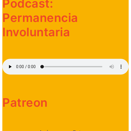
Podcast:
Permanencia
Involuntaria
Patreon