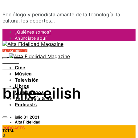
Sociólogo y periodista amante de la tecnología, la
cultura, los deportes…
¿Quiénes somos?
Anúnciate aquí
Contacto
SUBSCRÍBETE
FACEBOOK
TWITTER
Cine
INSTAGRAM
Música
PINTEREST
Televisión
YOUTUBE
Libros
billie-eilish
LINKEDIN
Videojuegos
Tecnología & RS
Podcasts
julio 31, 2021
Alta Fidelidad
PODCASTS
TOTAL
0