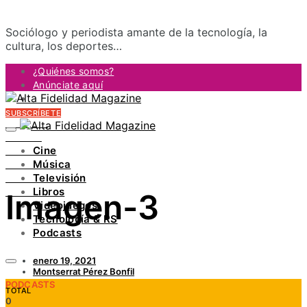
Sociólogo y periodista amante de la tecnología, la
cultura, los deportes…
¿Quiénes somos?
Anúnciate aquí
Contacto
SUBSCRÍBETE
FACEBOOK
TWITTER
Cine
INSTAGRAM
Música
PINTEREST
Televisión
YOUTUBE
Libros
Imagen-3
LINKEDIN
Videojuegos
Tecnología & RS
Podcasts
enero 19, 2021
Montserrat Pérez Bonfil
PODCASTS
TOTAL
0