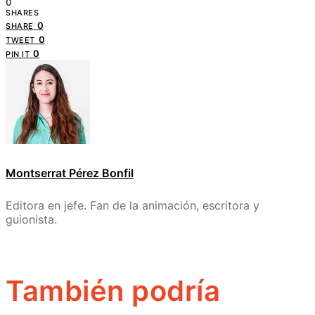
0
SHARES
0
SHARE
0
TWEET
0
PIN IT
Montserrat Pérez Bonfil
Editora en jefe. Fan de la animación, escritora y
guionista.
También podría