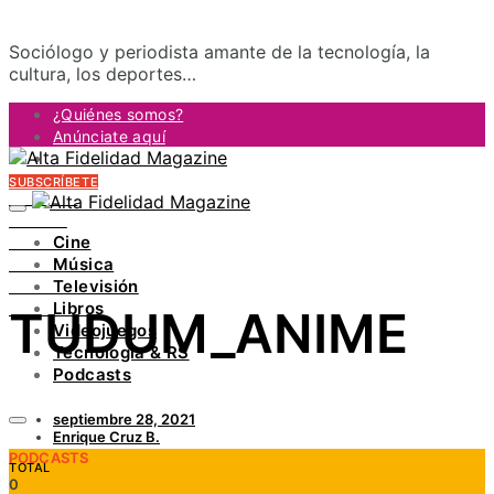
Sociólogo y periodista amante de la tecnología, la
cultura, los deportes…
¿Quiénes somos?
Anúnciate aquí
Contacto
SUBSCRÍBETE
FACEBOOK
TWITTER
Cine
INSTAGRAM
Música
PINTEREST
Televisión
YOUTUBE
Libros
TUDUM_ANIME
LINKEDIN
Videojuegos
Tecnología & RS
Podcasts
septiembre 28, 2021
Enrique Cruz B.
PODCASTS
TOTAL
0