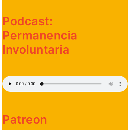
Podcast:
Permanencia
Involuntaria
Patreon