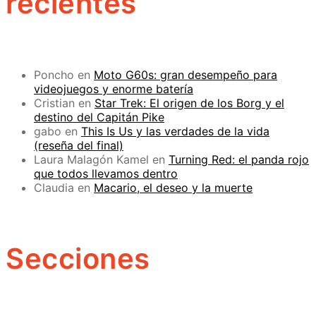
recientes
Poncho
en
Moto G60s: gran desempeño para
videojuegos y enorme batería
Cristian
en
Star Trek: El origen de los Borg y el
destino del Capitán Pike
gabo
en
This Is Us y las verdades de la vida
(reseña del final)
Laura Malagón Kamel
en
Turning Red: el panda rojo
que todos llevamos dentro
Claudia
en
Macario, el deseo y la muerte
Secciones