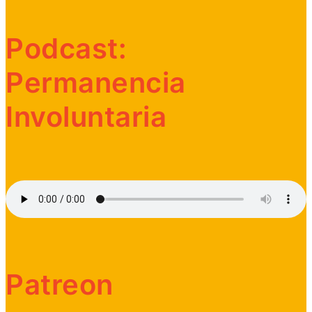
Podcast:
Permanencia
Involuntaria
Patreon