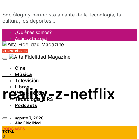
Sociólogo y periodista amante de la tecnología, la
cultura, los deportes…
¿Quiénes somos?
Anúnciate aquí
Contacto
SUBSCRÍBETE
FACEBOOK
TWITTER
Cine
INSTAGRAM
Música
PINTEREST
Televisión
YOUTUBE
Libros
reality-z-netflix
LINKEDIN
Videojuegos
Tecnología & RS
Podcasts
agosto 7, 2020
Alta Fidelidad
PODCASTS
TOTAL
0