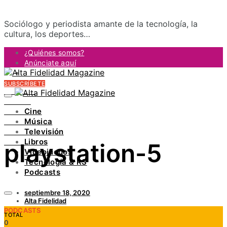
Sociólogo y periodista amante de la tecnología, la
cultura, los deportes…
¿Quiénes somos?
Anúnciate aquí
Contacto
SUBSCRÍBETE
FACEBOOK
TWITTER
Cine
INSTAGRAM
Música
PINTEREST
Televisión
YOUTUBE
Libros
playstation-5
LINKEDIN
Videojuegos
Tecnología & RS
Podcasts
septiembre 18, 2020
Alta Fidelidad
PODCASTS
TOTAL
0